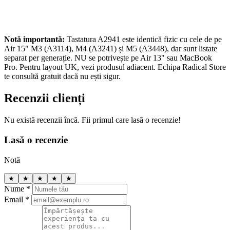
Notă importantă:
Tastatura A2941 este identică fizic cu cele de pe
Air 15" M3 (A3114), M4 (A3241) și M5 (A3448), dar sunt listate
separat per generație. NU se potrivește pe Air 13" sau MacBook
Pro. Pentru layout UK, vezi produsul adiacent. Echipa Radical Store
te consultă gratuit dacă nu ești sigur.
Recenzii clienți
Nu există recenzii încă. Fii primul care lasă o recenzie!
Lasă o recenzie
Notă
★
★
★
★
★
Nume *
Email *