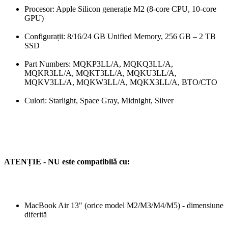
Procesor: Apple Silicon generație M2 (8-core CPU, 10-core
GPU)
Configurații: 8/16/24 GB Unified Memory, 256 GB – 2 TB
SSD
Part Numbers: MQKP3LL/A, MQKQ3LL/A,
MQKR3LL/A, MQKT3LL/A, MQKU3LL/A,
MQKV3LL/A, MQKW3LL/A, MQKX3LL/A, BTO/CTO
Culori: Starlight, Space Gray, Midnight, Silver
ATENȚIE - NU este compatibilă cu:
MacBook Air 13" (orice model M2/M3/M4/M5) - dimensiune
diferită