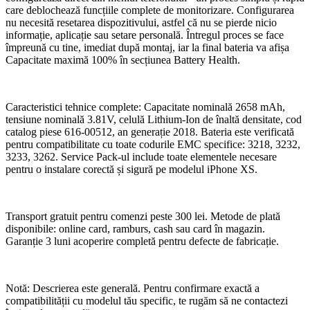
care deblochează funcțiile complete de monitorizare. Configurarea
nu necesită resetarea dispozitivului, astfel că nu se pierde nicio
informație, aplicație sau setare personală. Întregul proces se face
împreună cu tine, imediat după montaj, iar la final bateria va afișa
Capacitate maximă 100% în secțiunea Battery Health.
Caracteristici tehnice complete: Capacitate nominală 2658 mAh,
tensiune nominală 3.81V, celulă Lithium-Ion de înaltă densitate, cod
catalog piese 616-00512, an generație 2018. Bateria este verificată
pentru compatibilitate cu toate codurile EMC specifice: 3218, 3232,
3233, 3262. Service Pack-ul include toate elementele necesare
pentru o instalare corectă și sigură pe modelul iPhone XS.
Transport gratuit pentru comenzi peste 300 lei. Metode de plată
disponibile: online card, ramburs, cash sau card în magazin.
Garanție 3 luni acoperire completă pentru defecte de fabricație.
Notă: Descrierea este generală. Pentru confirmare exactă a
compatibilității cu modelul tău specific, te rugăm să ne contactezi