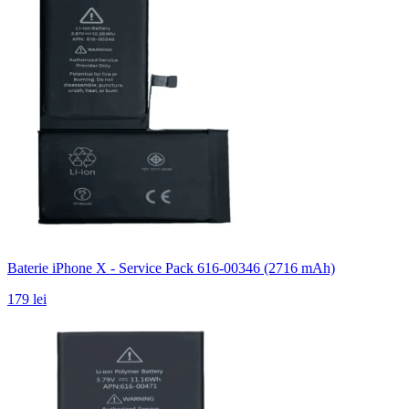
Baterie iPhone X - Service Pack 616-00346 (2716 mAh)
179 lei