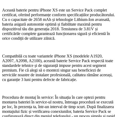
Această baterie pentru iPhone XS este un Service Pack complet
certificat, oferind performanțe conform specificațiilor producătorului.
Cu o capacitate de 2658 mAh și tehnologie Lithium-Ion avansată,
bateria asigură autonomie optimă și fiabilitate maximă pentru
dispozitivul tău din generația 2018. Tensiunea de 3.81V și
certificările complete garantează funcționarea sigură și eficientă în
orice condiții de utilizare zilnică.
Compatibilă cu toate variantele iPhone XS (modelele A1920,
A2097, A2098, A2100), această baterie Service Pack respectă toate
standardele tehnice și de siguranță impuse pentru acest segment
premium. Fie că alegi să o montezi singur sau beneficiezi de
serviciile noastre de instalare profesională, calitatea rămâne aceeași,
cu garanție 3 luni pentru defecte de fabricație.
Procedura de montaj în service: În situația în care optezi pentru
montarea bateriei în service-ul nostru, întreaga procedură se execută
pe loc, în prezența ta, într-un interval de timp scurt. După finalizarea
montajului fizic și verificarea conexiunilor, bateria Service Pack se
configurează direct din meniul telefonului - un proces simplu și rapid