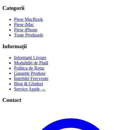
Categorii
Piese MacBook
Piese iMac
Piese iPhone
Toate Produsele
Informații
Informații Livrare
Modalități de Plată
Politica de Retur
Garanție Produse
Întrebări Frecvente
Blog & Ghiduri
Service Apple →
Contact