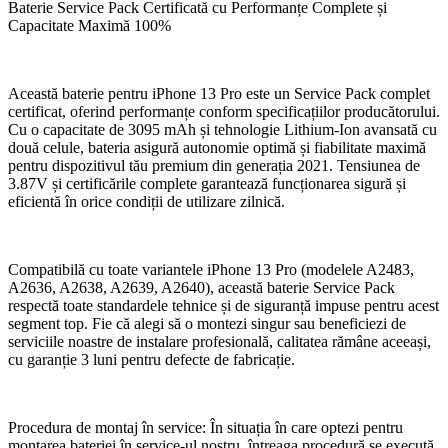
Baterie Service Pack Certificată cu Performanțe Complete și
Capacitate Maximă 100%
Această baterie pentru iPhone 13 Pro este un Service Pack complet
certificat, oferind performanțe conform specificațiilor producătorului.
Cu o capacitate de 3095 mAh și tehnologie Lithium-Ion avansată cu
două celule, bateria asigură autonomie optimă și fiabilitate maximă
pentru dispozitivul tău premium din generația 2021. Tensiunea de
3.87V și certificările complete garantează funcționarea sigură și
eficientă în orice condiții de utilizare zilnică.
Compatibilă cu toate variantele iPhone 13 Pro (modelele A2483,
A2636, A2638, A2639, A2640), această baterie Service Pack
respectă toate standardele tehnice și de siguranță impuse pentru acest
segment top. Fie că alegi să o montezi singur sau beneficiezi de
serviciile noastre de instalare profesională, calitatea rămâne aceeași,
cu garanție 3 luni pentru defecte de fabricație.
Procedura de montaj în service: În situația în care optezi pentru
montarea bateriei în service-ul nostru, întreaga procedură se execută