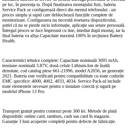
pe loc, în prezența ta. După finalizarea montajului fizic, bateria
Service Pack se configurează direct din meniul telefonului - un
proces simplu și rapid care deblochează funcțiile complete de
monitorizare. Configurarea nu necesită resetarea dispozitivului,
astfel că nu se pierde nicio informație, aplicație sau setare personală.
Întregul proces se face împreună cu tine, imediat după montaj, iar la
final bateria va afișa Capacitate maximă 100% în secțiunea Battery
Health.
Caracteristici tehnice complete: Capacitate nominală 3095 mAh,
tensiune nominală 3.87V, două celule Lithium-Ion de înaltă
densitate, cod catalog piese 661-21996, model A2656, an generație
2021. Bateria este verificată pentru compatibilitate cu toate codurile
EMC specifice: 4000, 4002, 4033, 4034. Service Pack-ul include
toate elementele necesare pentru o instalare corectă și sigură pe
modelul iPhone 13 Pro.
Transport gratuit pentru comenzi peste 300 lei. Metode de plată
disponibile: online card, ramburs, cash sau card în magazin.
Garanție 3 luni acoperire completă pentru defecte de fabricație.