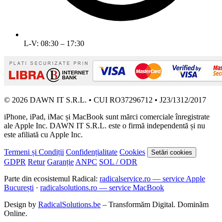
L-V: 08:30 – 17:30
© 2026 DAWN IT S.R.L. • CUI RO37296712 • J23/1312/2017
iPhone, iPad, iMac și MacBook sunt mărci comerciale înregistrate
ale Apple Inc. DAWN IT S.R.L. este o firmă independentă și nu
este afiliată cu Apple Inc.
Termeni și Condiții
Confidențialitate
Cookies
Setări cookies
GDPR
Retur
Garanție
ANPC
SOL / ODR
Parte din ecosistemul Radical:
radicalservice.ro — service Apple
București
·
radicalsolutions.ro — service MacBook
Design by
RadicalSolutions.be
– Transformăm Digital. Dominăm
Online.