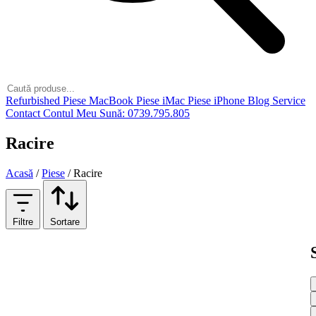
Refurbished
Piese MacBook
Piese iMac
Piese iPhone
Blog
Service
Contact
Contul Meu
Sună: 0739.795.805
Racire
Acasă
/
Piese
/
Racire
Filtre
Sortare