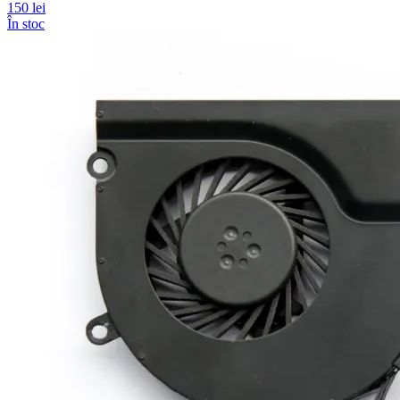
150 lei
În stoc