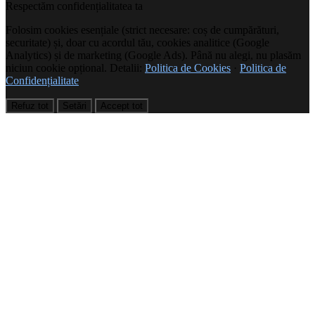
Respectăm confidențialitatea ta
Folosim cookies esențiale (strict necesare: coș de cumpărături,
securitate) și, doar cu acordul tău, cookies analitice (Google
Analytics) și de marketing (Google Ads). Până nu alegi, nu plasăm
niciun cookie opțional. Detalii:
Politica de Cookies
·
Politica de
Confidențialitate
Refuz tot
Setări
Accept tot