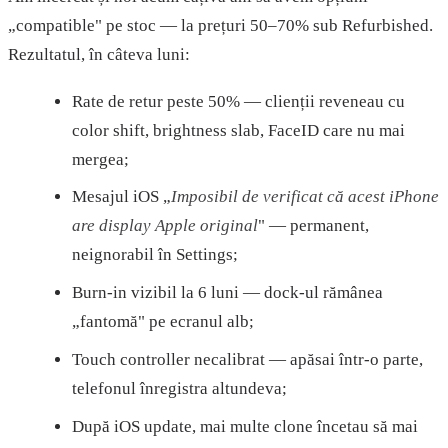
„compatible" pe stoc — la prețuri 50–70% sub Refurbished.
Rezultatul, în câteva luni:
Rate de retur peste 50% — clienții reveneau cu
color shift, brightness slab, FaceID care nu mai
mergea;
Mesajul iOS „
Imposibil de verificat că acest iPhone
are display Apple original
" — permanent,
neignorabil în Settings;
Burn-in vizibil la 6 luni — dock-ul rămânea
„fantomă" pe ecranul alb;
Touch controller necalibrat — apăsai într-o parte,
telefonul înregistra altundeva;
După iOS update, mai multe clone încetau să mai