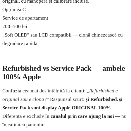
original, cu manoperă și calibrare incluse.
Opțiunea C
Service de apartament
200–500 lei
„Soft OLED" sau LCD compatibil — clonă chinezească cu
degradare rapidă.
Refurbished vs Service Pack — ambele
100% Apple
Confuzia cea mai des întâlnită la clienți: „
Refurbished e
original sau e clonă?
" Răspunsul scurt:
și Refurbished, și
Service Pack sunt display Apple ORIGINAL 100%
.
Diferența e exclusiv în
canalul prin care ajung la noi
— nu
în calitatea panoului.