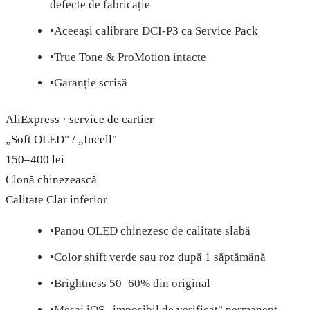
defecte de fabricație
•
Aceeași calibrare DCI-P3 ca Service Pack
•
True Tone & ProMotion intacte
•
Garanție scrisă
AliExpress · service de cartier
„Soft OLED" / „Incell"
150–400 lei
Clonă chinezească
Calitate
Clar inferior
•
Panou OLED chinezesc de calitate slabă
•
Color shift verde sau roz după 1 săptămână
•
Brightness 50–60% din original
•
Mesaj iOS „imposibil de verificat" permanent