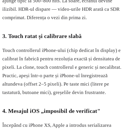
ajunge tipic la 500–800 nits. La soare, ecranul devine
ilizibil. HDR-ul dispare — video-urile HDR arată ca SDR
comprimat. Diferența o vezi din prima zi.
3. Touch ratat și calibrare slabă
Touch controllerul iPhone-ului (chip dedicat în display) e
calibrat în fabrică pentru rezoluția exactă și densitatea de
pixeli. La clone, touch controllerul e generic și necalibrat.
Practic, apeși într-o parte și iPhone-ul înregistrează
altundeva (offset 2–5 pixeli). Pe taste mici (litere pe
tastatură, butoane mici), greșelile devin frustrante.
4. Mesajul iOS „imposibil de verificat"
Începând cu iPhone XS, Apple a introdus serializarea