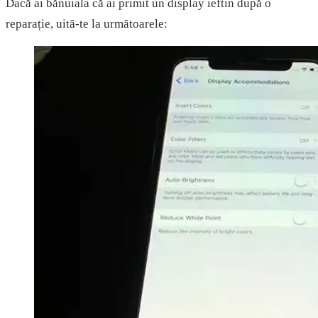
Dacă ai bănuiala că ai primit un display ieftin după o
reparație, uită-te la următoarele: