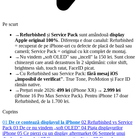
Pe scurt
→
Refurbished
și
Service Pack
sunt amândouă
display
Apple original 100%
. Diferența e doar canalul: Refurbished
= recuperat de pe iPhone-uri cu defecte de placă de bază sau
cameră; Service Pack = original cu kit complet de montaj.
→
Nu vindem „soft OLED" sau „incell" la 150 lei. Sunt clone
chinezești care arată dezastruos în 2 săptămâni: color shift,
brightness slab, touch ratat, FaceID picat.
→
Cu Refurbished sau Service Pack:
fără mesaj iOS
„imposibil de verificat"
. True Tone, ProMotion și Face ID
rămân native.
→
Prețuri reale 2026:
499 lei
(iPhone XR) →
2.999 lei
(iPhone 16 Pro Max Service Pack). Pentru iPhone 17 doar
Refurbished, de la 1.700 lei.
Cuprins
01
De ce contează displayul la iPhone
02
Refurbished vs Service
Pack
03
De ce nu vindem „soft OLED"
04
Piața displayurilor
iPhone
05
Ce pierzi cu un display aftermarket
06
Semnele unui