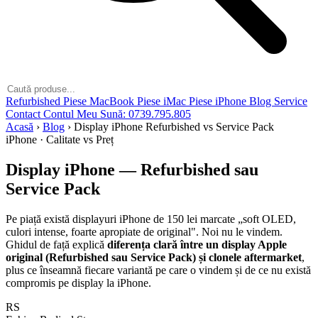
Refurbished
Piese MacBook
Piese iMac
Piese iPhone
Blog
Service
Contact
Contul Meu
Sună: 0739.795.805
Acasă
›
Blog
›
Display iPhone Refurbished vs Service Pack
iPhone
·
Calitate vs Preț
Display iPhone —
Refurbished
sau
Service Pack
Pe piață există displayuri iPhone de 150 lei marcate „soft OLED,
culori intense, foarte apropiate de original". Noi nu le vindem.
Ghidul de față explică
diferența clară între un display Apple
original (Refurbished sau Service Pack) și clonele aftermarket
,
plus ce înseamnă fiecare variantă pe care o vindem și de ce nu există
compromis pe display la iPhone.
RS