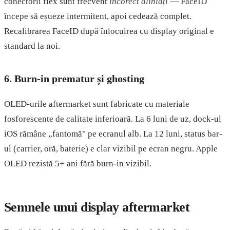
conectorii flex sunt frecvent
incorect aliniați
— FaceID
începe să eșueze intermitent, apoi cedează complet.
Recalibrarea FaceID după înlocuirea cu display original e
standard la noi.
6. Burn-in prematur și ghosting
OLED-urile aftermarket sunt fabricate cu materiale
fosforescente de calitate inferioară. La 6 luni de uz, dock-ul
iOS rămâne „fantomă" pe ecranul alb. La 12 luni, status bar-
ul (carrier, oră, baterie) e clar vizibil pe ecran negru. Apple
OLED rezistă 5+ ani fără burn-in vizibil.
Semnele unui display aftermarket