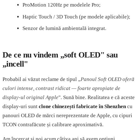
ProMotion 120Hz pe modelele Pro;
Haptic Touch / 3D Touch (pe modele aplicabile);
Senzor de lumină ambientală integrat.
De ce nu vindem „soft OLED" sau
„incell"
Probabil ai văzut reclame de tipul „
Panoul Soft OLED oferă
culori intense, contrast ridicat — foarte apropiate de
display-ul original Apple
". Sună bine. Realitatea e că aceste
display-uri sunt
clone chinezești fabricate în Shenzhen
cu
panouri OLED de mărci nereprezentate de Apple, cu cipuri
TCON contrafăcute și calibrare aproximativă.
Am încercat și noi acum câțiva ani să avem opțiuni