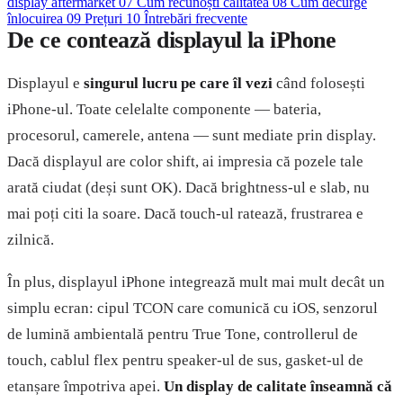
display aftermarket
07
Cum recunoști calitatea
08
Cum decurge
înlocuirea
09
Prețuri
10
Întrebări frecvente
De ce contează displayul la iPhone
Displayul e
singurul lucru pe care îl vezi
când folosești
iPhone-ul. Toate celelalte componente — bateria,
procesorul, camerele, antena — sunt mediate prin display.
Dacă displayul are color shift, ai impresia că pozele tale
arată ciudat (deși sunt OK). Dacă brightness-ul e slab, nu
mai poți citi la soare. Dacă touch-ul ratează, frustrarea e
zilnică.
În plus, displayul iPhone integrează mult mai mult decât un
simplu ecran: cipul TCON care comunică cu iOS, senzorul
de lumină ambientală pentru True Tone, controllerul de
touch, cablul flex pentru speaker-ul de sus, gasket-ul de
etanșare împotriva apei.
Un display de calitate înseamnă că