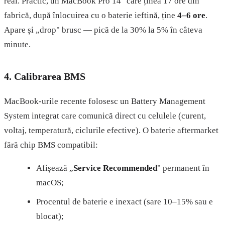
real. Practic, un MacBook Pro 14" care ținea 17 ore din
fabrică, după înlocuirea cu o baterie ieftină, ține
4–6 ore
.
Apare și „drop" brusc — pică de la 30% la 5% în câteva
minute.
4. Calibrarea BMS
MacBook-urile recente folosesc un Battery Management
System integrat care comunică direct cu celulele (curent,
voltaj, temperatură, ciclurile efective). O baterie aftermarket
fără chip BMS compatibil:
Afișează „
Service Recommended
" permanent în
macOS;
Procentul de baterie e inexact (sare 10–15% sau e
blocat);