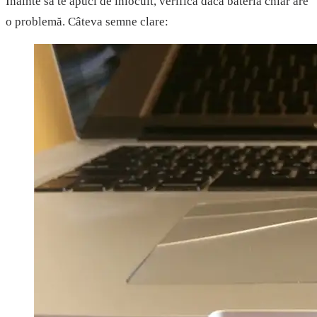
Înainte să te apuci de înlocuit, verifică dacă bateria chiar are
o problemă. Câteva semne clare: