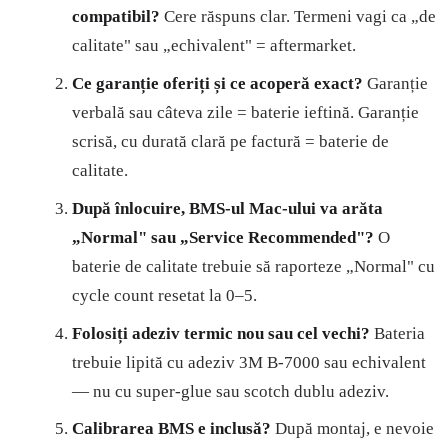
compatibil?
Cere răspuns clar. Termeni vagi ca „de
calitate" sau „echivalent" = aftermarket.
Ce garanție oferiți și ce acoperă exact?
Garanție
verbală sau câteva zile = baterie ieftină. Garanție
scrisă, cu durată clară pe factură = baterie de
calitate.
După înlocuire, BMS-ul Mac-ului va arăta
„Normal" sau „Service Recommended"?
O
baterie de calitate trebuie să raporteze „Normal" cu
cycle count resetat la 0–5.
Folosiți adeziv termic nou sau cel vechi?
Bateria
trebuie lipită cu adeziv 3M B-7000 sau echivalent
— nu cu super-glue sau scotch dublu adeziv.
Calibrarea BMS e inclusă?
După montaj, e nevoie