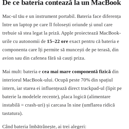
De ce bateria contează la un MacBook
Mac-ul tău e un instrument portabil. Bateria face diferența
între un laptop pe care îl folosești oriunde și unul care
trebuie să stea legat la priză. Apple proiectează MacBook-
urile cu autonomii de
15–22 ore
exact pentru că bateria e
componenta care îți permite să muncești de pe terasă, din
avion sau din cafenea fără să cauți priza.
Mai mult: bateria e
cea mai mare componentă fizică
din
interiorul MacBook-ului. Ocupă peste 70% din spațiul
intern, iar starea ei influențează direct trackpad-ul (lipit pe
baterie la modelele recente), placa logică (alimentare
instabilă = crash-uri) și carcasa în sine (umflarea ridică
tastatura).
Când bateria îmbătrânește, ai trei alegeri: