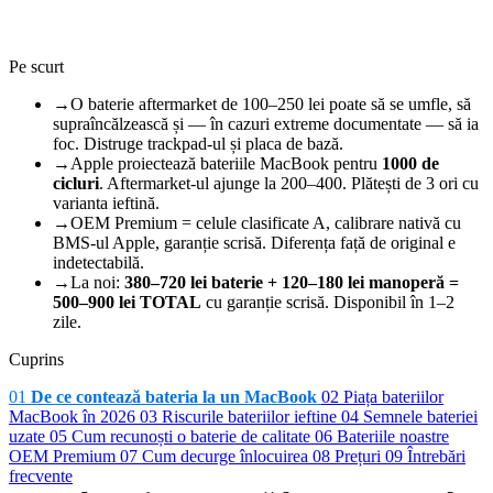
Pe scurt
→
O baterie aftermarket de 100–250 lei poate să se umfle, să
supraîncălzească și — în cazuri extreme documentate — să ia
foc. Distruge trackpad-ul și placa de bază.
→
Apple proiectează bateriile MacBook pentru
1000 de
cicluri
. Aftermarket-ul ajunge la 200–400. Plătești de 3 ori cu
varianta ieftină.
→
OEM Premium = celule clasificate A, calibrare nativă cu
BMS-ul Apple, garanție scrisă. Diferența față de original e
indetectabilă.
→
La noi:
380–720 lei baterie + 120–180 lei manoperă =
500–900 lei TOTAL
cu garanție scrisă. Disponibil în 1–2
zile.
Cuprins
01
De ce contează bateria la un MacBook
02
Piața bateriilor
MacBook în 2026
03
Riscurile bateriilor ieftine
04
Semnele bateriei
uzate
05
Cum recunoști o baterie de calitate
06
Bateriile noastre
OEM Premium
07
Cum decurge înlocuirea
08
Prețuri
09
Întrebări
frecvente