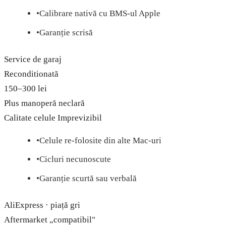
•
Calibrare nativă cu BMS-ul Apple
•
Garanție scrisă
Service de garaj
Reconditionată
150–300 lei
Plus manoperă neclară
Calitate celule
Imprevizibil
•
Celule re-folosite din alte Mac-uri
•
Cicluri necunoscute
•
Garanție scurtă sau verbală
AliExpress · piață gri
Aftermarket „compatibil"