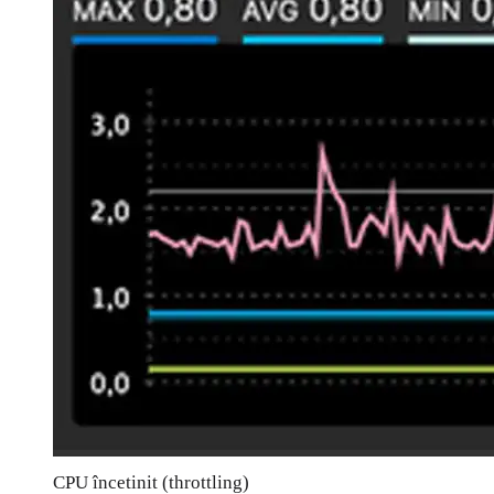
CPU încetinit (throttling)