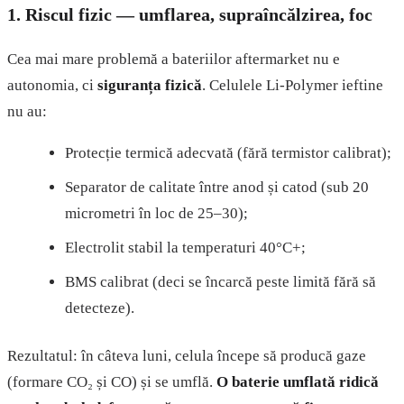
1. Riscul fizic — umflarea, supraîncălzirea, foc
Cea mai mare problemă a bateriilor aftermarket nu e
autonomia, ci
siguranța fizică
. Celulele Li-Polymer ieftine
nu au:
Protecție termică adecvată (fără termistor calibrat);
Separator de calitate între anod și catod (sub 20
micrometri în loc de 25–30);
Electrolit stabil la temperaturi 40°C+;
BMS calibrat (deci se încarcă peste limită fără să
detecteze).
Rezultatul: în câteva luni, celula începe să producă gaze
(formare CO₂ și CO) și se umflă.
O baterie umflată ridică