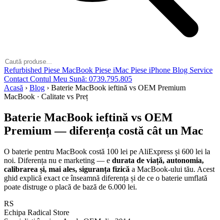
Refurbished
Piese MacBook
Piese iMac
Piese iPhone
Blog
Service
Contact
Contul Meu
Sună: 0739.795.805
Acasă
›
Blog
›
Baterie MacBook ieftină vs OEM Premium
MacBook
·
Calitate vs Preț
Baterie MacBook ieftină vs
OEM
Premium
— diferența costă cât un Mac
O baterie pentru MacBook costă 100 lei pe AliExpress și 600 lei la
noi. Diferența nu e marketing — e
durata de viață, autonomia,
calibrarea și, mai ales, siguranța fizică
a MacBook-ului tău. Acest
ghid explică exact ce înseamnă diferența și de ce o baterie umflată
poate distruge o placă de bază de 6.000 lei.
RS
Echipa Radical Store