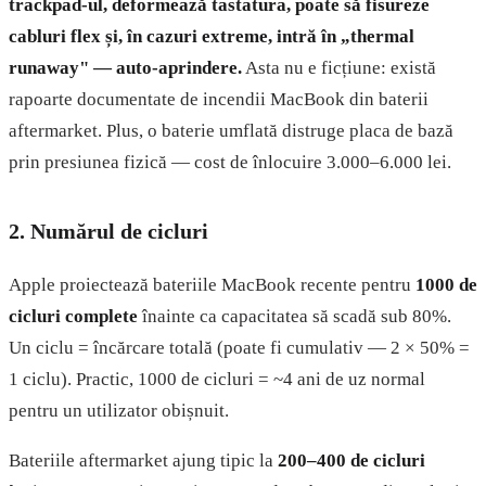
trackpad-ul, deformează tastatura, poate să fisureze
cabluri flex și, în cazuri extreme, intră în „thermal
runaway" — auto-aprindere.
Asta nu e ficțiune: există
rapoarte documentate de incendii MacBook din baterii
aftermarket. Plus, o baterie umflată distruge placa de bază
prin presiunea fizică — cost de înlocuire 3.000–6.000 lei.
2. Numărul de cicluri
Apple proiectează bateriile MacBook recente pentru
1000 de
cicluri complete
înainte ca capacitatea să scadă sub 80%.
Un ciclu = încărcare totală (poate fi cumulativ — 2 × 50% =
1 ciclu). Practic, 1000 de cicluri = ~4 ani de uz normal
pentru un utilizator obișnuit.
Bateriile aftermarket ajung tipic la
200–400 de cicluri