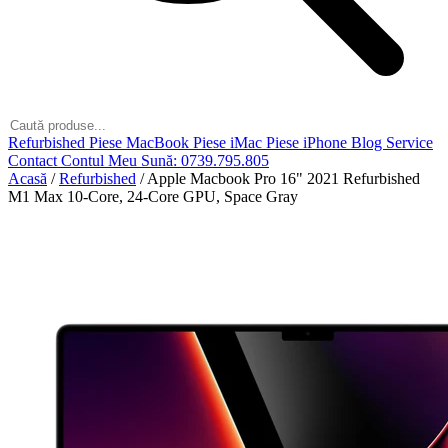
Refurbished
Piese MacBook
Piese iMac
Piese iPhone
Blog
Service
Contact
Contul Meu
Sună: 0739.795.805
Acasă
/
Refurbished
/
Apple Macbook Pro 16" 2021 Refurbished
M1 Max 10-Core, 24-Core GPU, Space Gray