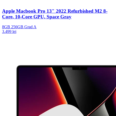
Apple Macbook Pro 13" 2022 Refurbished M2 8-
Core, 10-Core GPU, Space Gray
8GB
256GB
Grad A
3.499 lei