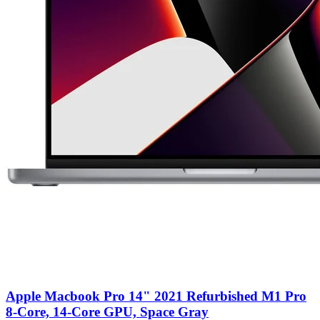
Apple Macbook Pro 14" 2021 Refurbished M1 Pro
8-Core, 14-Core GPU, Space Gray