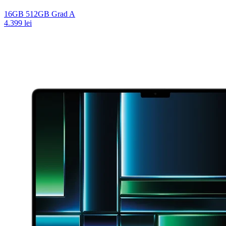
16GB
512GB
Grad A
4.399 lei