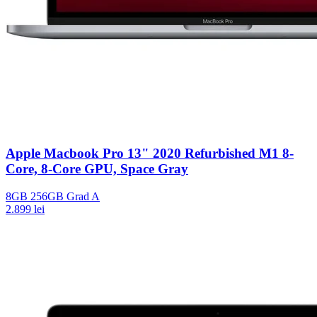
Apple Macbook Pro 13" 2020 Refurbished M1 8-
Core, 8-Core GPU, Space Gray
8GB
256GB
Grad A
2.899 lei